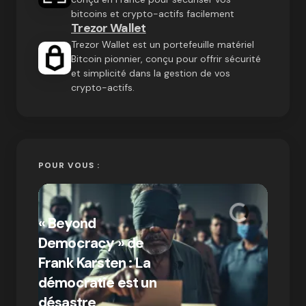
bitcoins et crypto-actifs facilement
Trezor Wallet
Trezor Wallet est un portefeuille matériel
Bitcoin pionnier, conçu pour offrir sécurité
et simplicité dans la gestion de vos
crypto-actifs.
POUR VOUS :
« Bitc
« Beyond
crypto
Democracy » de
Compr
Frank Karsten : La
différ
démocratie est un
Bitcoi
par Ines Aissani
désastre
crypt