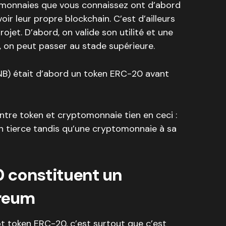
onnaies que vous connaissez ont d’abord
r leur propre blockchain. C’est d’ailleurs
jet. D’abord, on valide son utilité et une
n, on peut passer au stade supérieure.
NB) était d’abord un token ERC-20 avant
 entre token et cryptomonnaie tien en ceci :
in tierce tandis qu’une cryptomonnaie à sa
 constituent un
ereum
mot token ERC-20, c’est surtout que c’est