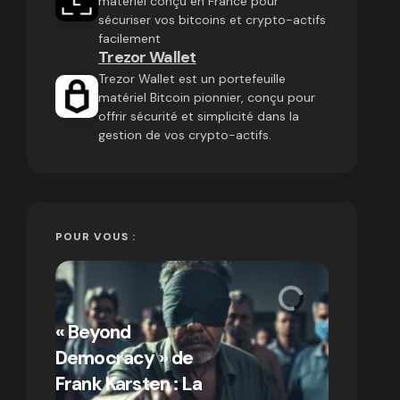
matériel conçu en France pour
sécuriser vos bitcoins et crypto-actifs
facilement
Trezor Wallet
Trezor Wallet est un portefeuille
matériel Bitcoin pionnier, conçu pour
offrir sécurité et simplicité dans la
gestion de vos crypto-actifs.
POUR VOUS :
« Bitcoin
crypto » 
« Beyond
Compren
Democracy » de
différen
Frank Karsten : La
Bitcoin e