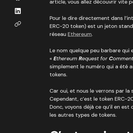
article, vous allez découvrir vite p
Pour le dire directement dans l’i
ERC-20 token) est un jeton standa
réseau
Ethereum
.
Le nom quelque peu barbare qui e
«
E
thereum
R
equest for
C
ommen
simplement le numéro qui a été as
tokens.
Car oui, et nous le verrons par la s
Cependant, c’est le token ERC-20 q
Donc, voyons déjà ce qu’il en es
les autres types de tokens.