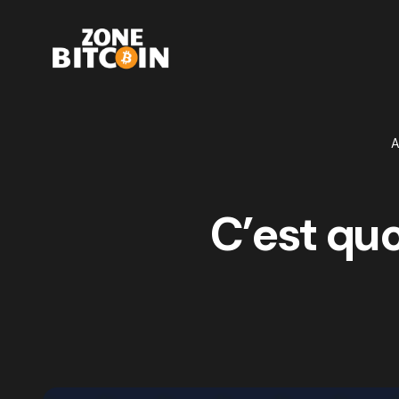
A
C’est quo