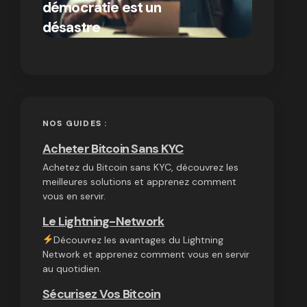
démocratie est un
autres
par Ines Aissani
désastre
cryptom
on
03/10/2024
NOS GUIDES :
Acheter Bitcoin Sans KYC
Achetez du Bitcoin sans KYC, découvrez les
meilleures solutions et apprenez comment
vous en servir.
Le Lightning-Network
Découvrez les avantages du Lightning
Network et apprenez comment vous en servir
au quotidien.
Sécurisez Vos Bitcoin