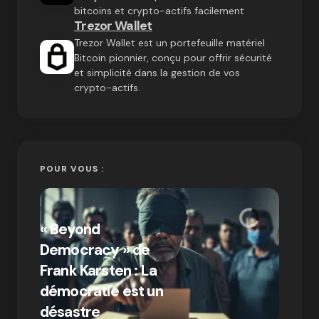
bitcoins et crypto-actifs facilement
Trezor Wallet
Trezor Wallet est un portefeuille matériel
Bitcoin pionnier, conçu pour offrir sécurité
et simplicité dans la gestion de vos
crypto-actifs.
POUR VOUS :
« Bitc
« Beyond
crypto
Democracy » de
Compr
Frank Karsten : La
différ
démocratie est un
Bitcoi
par Ines Aissani
désastre
crypt
on
03/10/2024