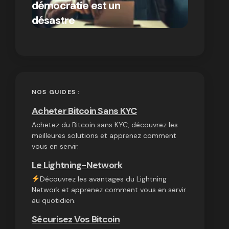
démocratie est un
autres
par Ines Aissani
désastre
cryptom
on
03/10/2024
NOS GUIDES :
Acheter Bitcoin Sans KYC
Achetez du Bitcoin sans KYC, découvrez les
meilleures solutions et apprenez comment
vous en servir.
Le Lightning-Network
Découvrez les avantages du Lightning
Network et apprenez comment vous en servir
au quotidien.
Sécurisez Vos Bitcoin