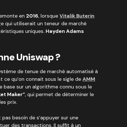
 remonte en
2016
, lorsque
Vitalik Buterin
 qui utiliserait un teneur de marché
éristiques uniques.
Hayden Adams
nne Uniswap ?
 système de tenue de marché automatisé à
st ce qu’on connait sous le sigle de
AMM
l se base sur un algorithme connu sous le
ket Maker”
, qui permet de déterminer le
es prix.
ont pas besoin de s’appuyer sur une
uer des transactions. Il suffit à un