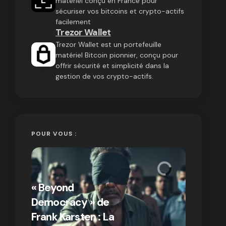
matériel conçu en France pour
sécuriser vos bitcoins et crypto-actifs
facilement
Trezor Wallet
Trezor Wallet est un portefeuille
matériel Bitcoin pionnier, conçu pour
offrir sécurité et simplicité dans la
gestion de vos crypto-actifs.
POUR VOUS :
« Bitcoin
crypto » 
« Beyond
Compren
Democracy » de
différen
Frank Karsten : La
Bitcoin e