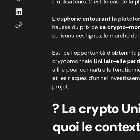
d’utilisateurs. C’est le cas de
la p
L’euphorie entourant la
platefo
hausse du prix de
sa crypto-mon
écrivons ces lignes, le marché da
Est-ce l’opportunité d’obtenir la 
cryptomonnaie
Uni fait-elle part
à lire pour connaître le fonctio
et les risques d’un tel investisse
projet.
?
La crypto Uni
quoi
le contex