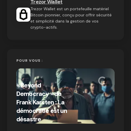
Trezor Wallet
Trezor Wallet est un portefeuille matériel
Bitcoin pionnier, conçu pour offrir sécurité
et simplicité dans la gestion de vos
crypto-actifs.
POUR VOUS :
« Bitc
« Beyond
crypto
Democracy » de
Compr
Frank Karsten : La
différ
démocratie est un
Bitcoi
par Ines Aissani
désastre
crypt
on
03/10/2024