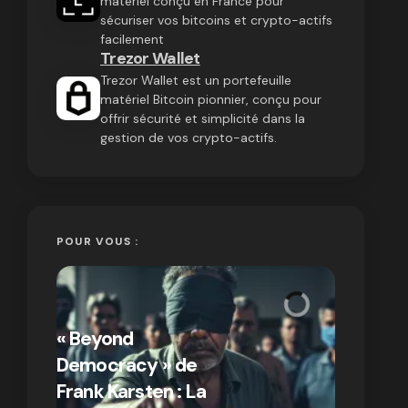
matériel conçu en France pour
sécuriser vos bitcoins et crypto-actifs
facilement
Trezor Wallet
Trezor Wallet est un portefeuille
matériel Bitcoin pionnier, conçu pour
offrir sécurité et simplicité dans la
gestion de vos crypto-actifs.
POUR VOUS :
« Bitcoin
crypto » 
« Beyond
Compren
Democracy » de
différen
Frank Karsten : La
Bitcoin e