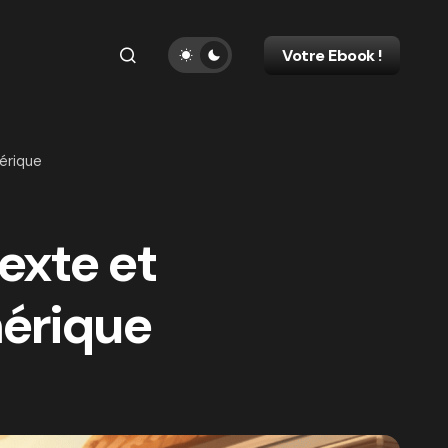
Votre Ebook !
mérique
texte et
mérique