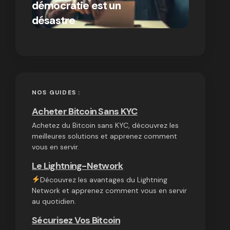
démocratie est un
autres
par Ines Aissani
désastre
cryptom
on
03/10/2024
NOS GUIDES :
Acheter Bitcoin Sans KYC
Achetez du Bitcoin sans KYC, découvrez les
meilleures solutions et apprenez comment
vous en servir.
Le Lightning-Network
Découvrez les avantages du Lightning
Network et apprenez comment vous en servir
au quotidien.
Sécurisez Vos Bitcoin