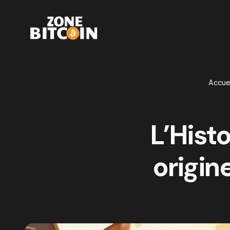
Accuei
L’Histo
origin