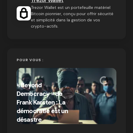
Trezor Wallet
Trezor Wallet est un portefeuille matériel
Bitcoin pionnier, conçu pour offrir sécurité
et simplicité dans la gestion de vos
crypto-actifs.
POUR VOUS :
« Bitc
« Beyond
crypto
Democracy » de
Compr
Frank Karsten : La
différ
démocratie est un
Bitcoi
par Ines Aissani
désastre
crypt
on
03/10/2024