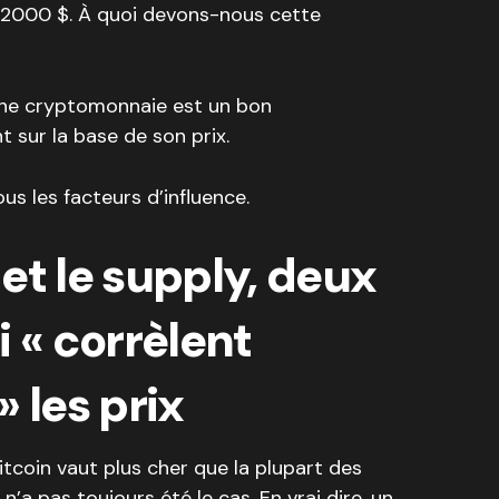
 2000 $. À quoi devons-nous cette
 une cryptomonnaie est un bon
 sur la base de son prix.
us les facteurs d’influence.
et le supply, deux
i
«
corrèlent
 »
les prix
bitcoin vaut plus cher que la plupart des
a pas toujours été le cas. En vrai dire, un