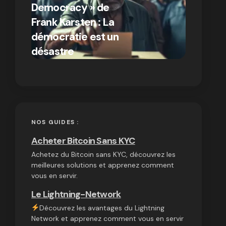
Democracy » de
différen
Frank Karsten : La
Bitcoin e
démocratie est un
autres
par Ines Aissani
désastre
cryptom
on
03/10/2024
NOS GUIDES :
Acheter Bitcoin Sans KYC
Achetez du Bitcoin sans KYC, découvrez les
meilleures solutions et apprenez comment
vous en servir.
Le Lightning-Network
Découvrez les avantages du Lightning
Network et apprenez comment vous en servir