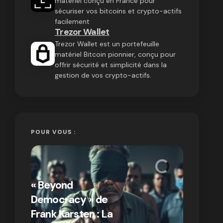
matériel conçu en France pour
sécuriser vos bitcoins et crypto-actifs
facilement
Trezor Wallet
Trezor Wallet est un portefeuille
matériel Bitcoin pionnier, conçu pour
offrir sécurité et simplicité dans la
gestion de vos crypto-actifs.
POUR VOUS :
« Bitcoin
crypto » 
« Beyond
Compren
Democracy » de
différen
Frank Karsten : La
Bitcoin e