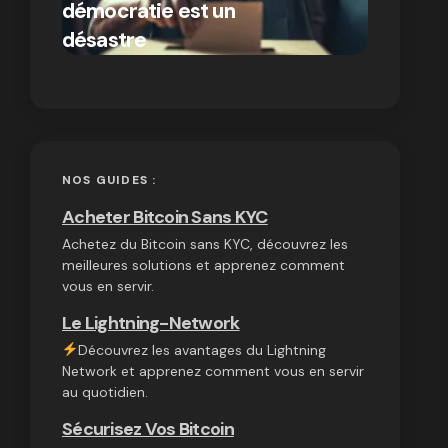
démocratie est un
autres
par Ines Aissani
désastre
cryptom
on
03/10/2024
NOS GUIDES :
Acheter Bitcoin Sans KYC
Achetez du Bitcoin sans KYC, découvrez les
meilleures solutions et apprenez comment
vous en servir.
Le Lightning-Network
Découvrez les avantages du Lightning
Network et apprenez comment vous en servir
au quotidien.
Sécurisez Vos Bitcoin