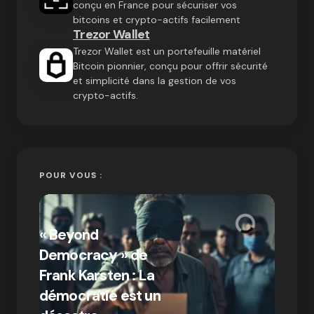
conçu en France pour sécuriser vos
bitcoins et crypto-actifs facilement
Trezor Wallet
Trezor Wallet est un portefeuille matériel
Bitcoin pionnier, conçu pour offrir sécurité
et simplicité dans la gestion de vos
crypto-actifs.
POUR VOUS :
« Bitc
« Beyond
crypto
Democracy » de
Compr
Frank Karsten : La
différ
démocratie est un
Bitcoi
par Ines Aissani