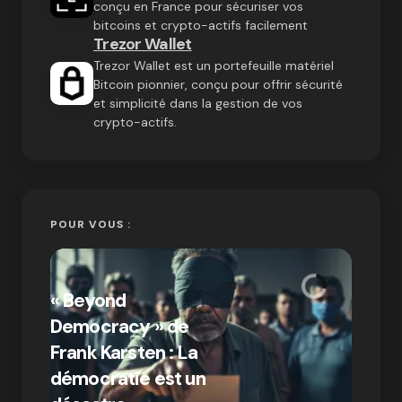
conçu en France pour sécuriser vos
bitcoins et crypto-actifs facilement
Trezor Wallet
Trezor Wallet est un portefeuille matériel
Bitcoin pionnier, conçu pour offrir sécurité
et simplicité dans la gestion de vos
crypto-actifs.
POUR VOUS :
« Bitc
« Beyond
crypto
Democracy » de
Compr
Frank Karsten : La
différ
démocratie est un
Bitcoi
par Ines Aissani