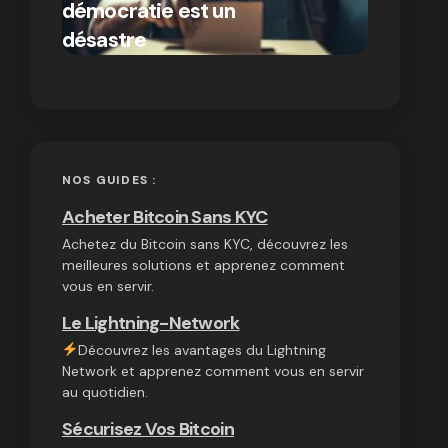
démocratie est un
autres
par Ines Aissani
désastre
cryptom
on
03/10/2024
NOS GUIDES :
Acheter Bitcoin Sans KYC
Achetez du Bitcoin sans KYC, découvrez les
meilleures solutions et apprenez comment
vous en servir.
Le Lightning-Network
Découvrez les avantages du Lightning
Network et apprenez comment vous en servir
au quotidien.
Sécurisez Vos Bitcoin