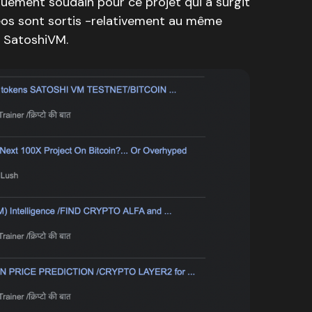
ouement soudain pour ce projet qui a surgit
éos sont sortis -relativement au même
 SatoshiVM.