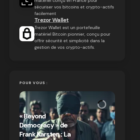
matériel conçu en France pour
sécuriser vos bitcoins et crypto-actifs
facilement
Trezor Wallet
Trezor Wallet est un portefeuille
matériel Bitcoin pionnier, conçu pour
offrir sécurité et simplicité dans la
gestion de vos crypto-actifs.
POUR VOUS :
« Bitcoin
crypto » 
« Beyond
Compren
Democracy » de
différen
Frank Karsten : La
Bitcoin e