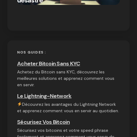
désastre
crypt
on
03/10/2024
NOS GUIDES :
Acheter Bitcoin Sans KYC
Achetez du Bitcoin sans KYC, découvrez les
meilleures solutions et apprenez comment vous
en servir.
Le Lightning-Network
Découvrez les avantages du Lightning Network
et apprenez comment vous en servir au quotidien.
Sécurisez Vos Bitcoin
Sécurisez vos bitcoins et votre speed phrase
facilement et apprenez comment vous servir de