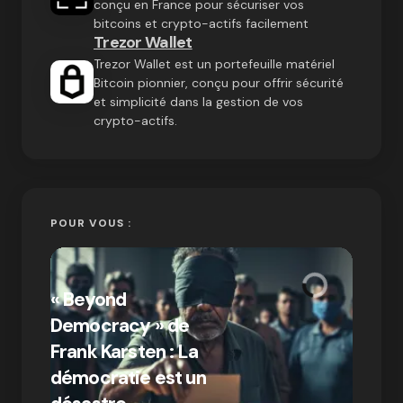
conçu en France pour sécuriser vos
bitcoins et crypto-actifs facilement
Trezor Wallet
Trezor Wallet est un portefeuille matériel
Bitcoin pionnier, conçu pour offrir sécurité
et simplicité dans la gestion de vos
crypto-actifs.
POUR VOUS :
« Bitc
« Beyond
crypto
Democracy » de
Compr
Frank Karsten : La
différ
démocratie est un
Bitcoi
par Ines Aissani