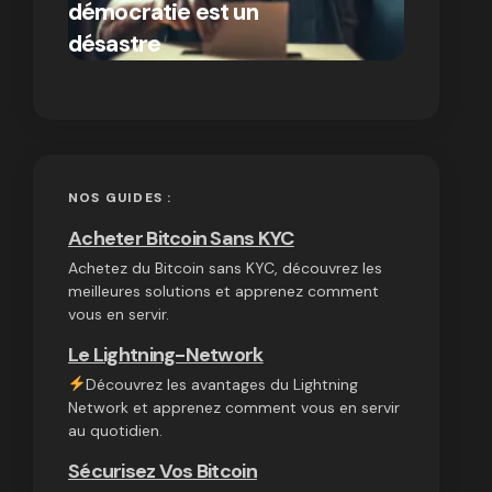
démocratie est un
autres
par Ines Aissani
désastre
cryptom
on
03/10/2024
NOS GUIDES :
Acheter Bitcoin Sans KYC
Achetez du Bitcoin sans KYC, découvrez les
meilleures solutions et apprenez comment
vous en servir.
Le Lightning-Network
Découvrez les avantages du Lightning
Network et apprenez comment vous en servir
au quotidien.
Sécurisez Vos Bitcoin