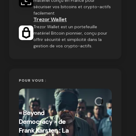
matériel conçu en France pour
sécuriser vos bitcoins et crypto-actifs
facilement
Trezor Wallet
Trezor Wallet est un portefeuille
matériel Bitcoin pionnier, conçu pour
offrir sécurité et simplicité dans la
gestion de vos crypto-actifs.
POUR VOUS :
« Bitcoin
crypto » 
« Beyond
Compren
Democracy » de
différen
Frank Karsten : La
Bitcoin e