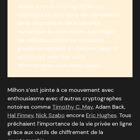
utiliseraient la cryptographie. Les
cypherpunks sont alors des défenseurs
de la vie privée et de la sécurité
numérique. Ils cherchaient à protéger
les individus contre les intrusions
gouvernementales et commerciales et
se battent avec des outils
informatiques pour leurs idéaux.
Milhon s’est jointe à ce mouvement avec
enthousiasme avec d’autres cryptographes
notoires comme
Timothy C. May
, Adam Back,
Hal Finney
,
Nick Szabo
encore
Eric Hughes
. Tous
prêchaient l’importance de la vie privée en ligne
grâce aux outils de chiffrement de la