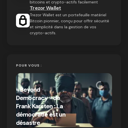
bitcoins et crypto-actifs facilement
Trezor Wallet
Trezor Wallet est un portefeuille matériel
Bitcoin pionnier, conçu pour offrir sécurité
et simplicité dans la gestion de vos
crypto-actifs.
POUR VOUS :
« Bitc
« Beyond
crypto
Democracy » de
Compr
Frank Karsten : La
différ
démocratie est un
Bitcoi
par Ines Aissani
désastre
crypt
on
03/10/2024