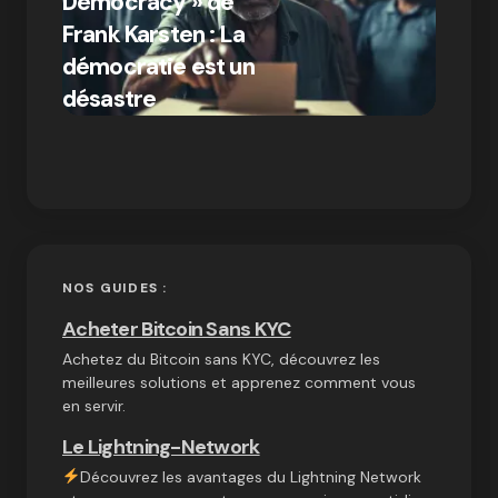
Democracy » de
Compr
Frank Karsten : La
différ
démocratie est un
Bitcoi
par Ines Aissani
désastre
crypt
on
03/10/2024
NOS GUIDES :
Acheter Bitcoin Sans KYC
Achetez du Bitcoin sans KYC, découvrez les
meilleures solutions et apprenez comment vous
en servir.
Le Lightning-Network
Découvrez les avantages du Lightning Network