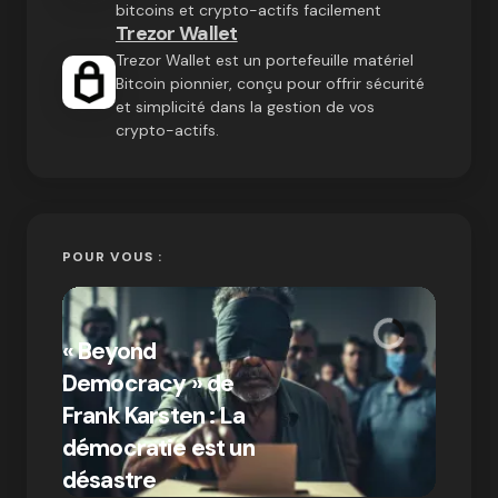
bitcoins et crypto-actifs facilement
Trezor Wallet
Trezor Wallet est un portefeuille matériel
Bitcoin pionnier, conçu pour offrir sécurité
et simplicité dans la gestion de vos
crypto-actifs.
POUR VOUS :
« Bitc
« Beyond
crypto
Democracy » de
Compr
Frank Karsten : La
différ
démocratie est un
Bitcoi
par Ines Aissani
désastre
crypt
on
03/10/2024