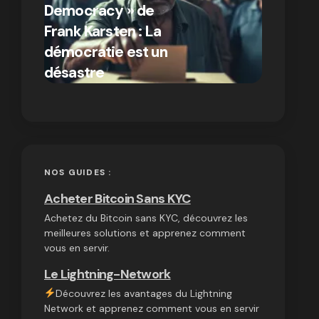
Democracy » de
différen
Frank Karsten : La
Bitcoin e
démocratie est un
autres
par Ines Aissani
désastre
cryptom
on
03/10/2024
NOS GUIDES :
Acheter Bitcoin Sans KYC
Achetez du Bitcoin sans KYC, découvrez les
meilleures solutions et apprenez comment
vous en servir.
Le Lightning-Network
Découvrez les avantages du Lightning
Network et apprenez comment vous en servir