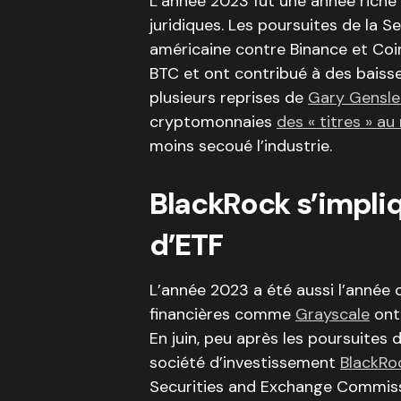
L’année 2023 fût une année riche
juridiques. Les poursuites de la
américaine contre Binance et Coi
BTC et ont contribué à des baiss
plusieurs reprises de
Gary Gensle
cryptomonnaies
des « titres » a
moins secoué l’industrie.
BlackRock s’impliq
d’ETF
L’année 2023 a été aussi l’année 
financières comme
Grayscale
ont 
En juin, peu après les poursuites 
société d’investissement
BlackRo
Securities and Exchange Commissi