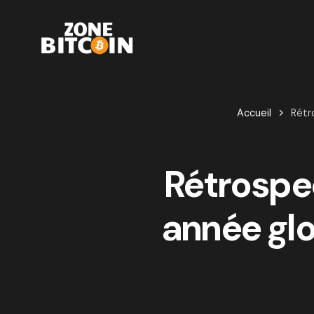
Accueil
Rétr
Rétrospec
année glo